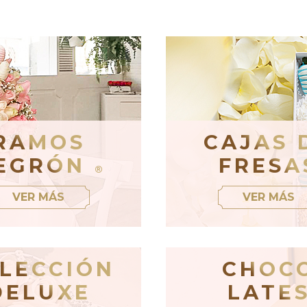
RAMOS
CAJAS 
EGRÓN
FRESA
®
VER MÁS
VER MÁS
LECCIÓN
CHOC
DELUXE
LATE