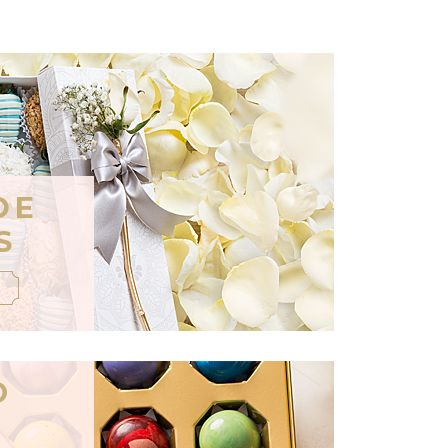
DE
S
O
S