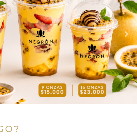
Nex
LGO?