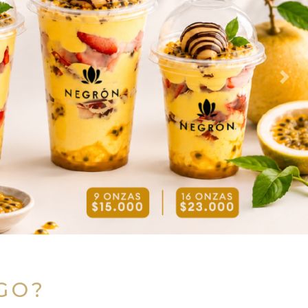
Nex
LGO?