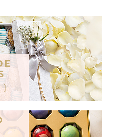
DE
S
O
S