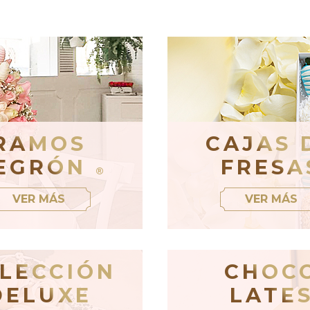
RAMOS
CAJAS 
EGRÓN
FRESA
®
VER MÁS
VER MÁS
LECCIÓN
CHOC
DELUXE
LATE